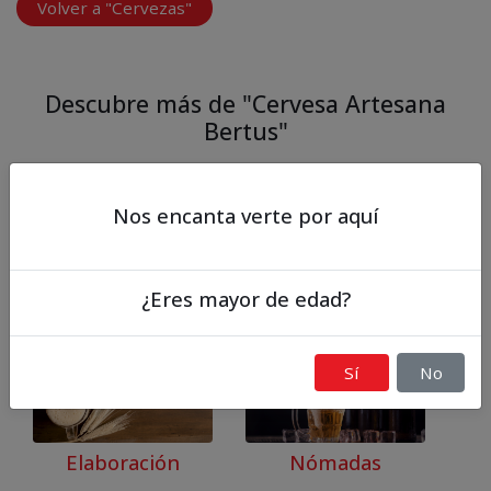
Volver a "Cervezas"
Descubre más de "Cervesa Artesana
Bertus"
Nos encanta verte por aquí
¿Eres mayor de edad?
Nosotros
Cervezas
Sí
No
Elaboración
Nómadas