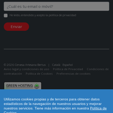
He leído, entendido y acepto la
política de privacidad
Enviar
© 2026 Cervesa Artesana Bertus |
Català
Español
Aviso legal y condiciones de uso
Política de Privacidad
Condiciones de
contratación
Política de Cookies
Preferencias de cookies
Utilizamos cookies propias y de terceros para obtener datos
estadísticos de la navegación de nuestros usuarios y mejorar
nuestros servicios.
Tiene más información en nuestra
Política de
Cookies