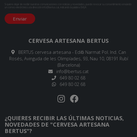
Si quiere dejar de recibir nuestras comunicaciones con noticias y novedades, puede revocar su consentimiento enviando
un correo electrónico a la dirección
info@bertus.cat
, indicando la palabra BAJA
Enviar
CERVESA ARTESANA BERTUS
BERTUS cervesa artesana - Edifici Narmat Pol. Ind. Can
Rosés, Avinguda de les Olimpíades, 93, Nau 10, 08191 Rubí
(Barcelona)
info@bertus.cat
649 80 02 68
649 80 02 68
¿QUIERES RECIBIR LAS ÚLTIMAS NOTICIAS,
NOVEDADES DE "CERVESA ARTESANA
BERTUS"?