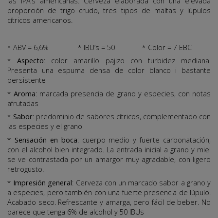
las IPA’s americanas. Cerveza elaborada con una elevada
proporción de trigo crudo, tres tipos de maltas y lúpulos
cítricos americanos.
* ABV = 6,6% * IBU’s = 50 * Color = 7 EBC
*
Aspecto
: color amarillo pajizo con turbidez mediana.
Presenta una espuma densa de color blanco i bastante
persistente
*
Aroma
: marcada presencia de grano y especies, con notas
afrutadas
*
Sabor
: predominio de sabores cítricos, complementado con
las especies y el grano
*
Sensación en boca
: cuerpo medio y fuerte carbonatación,
con el alcohol bien integrado. La entrada inicial a grano y miel
se ve contrastada por un amargor muy agradable, con ligero
retrogusto.
*
Impresión general
: Cerveza con un marcado sabor a grano y
a especies, pero también con una fuerte presencia de lúpulo.
Acabado seco. Refrescante y amarga, pero fácil de beber. No
parece que tenga 6% de alcohol y 50 IBUs