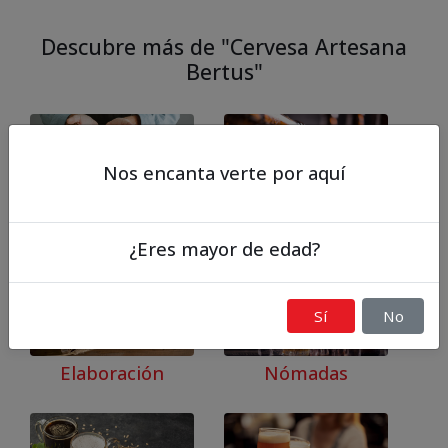
Descubre más de "Cervesa Artesana
Bertus"
Nos encanta verte por aquí
Nosotros
Cervezas
¿Eres mayor de edad?
Sí
No
Elaboración
Nómadas