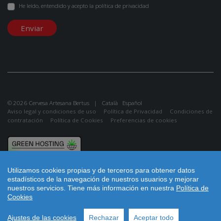
He leído, entendido y acepto la
política de privacidad
Enviar
© 2026 Cervesa Artesana Bertus |
Català
Español
Aviso legal y condiciones de uso
Política de Privacidad
Condiciones de
contratación
Política de Cookies
Preferencias de cookies
Utilizamos cookies propias y de terceros para obtener datos
estadísticos de la navegación de nuestros usuarios y mejorar
nuestros servicios.
Tiene más información en nuestra
Política de
Cookies
Ajustes de las cookies
Rechazar
Aceptar todo